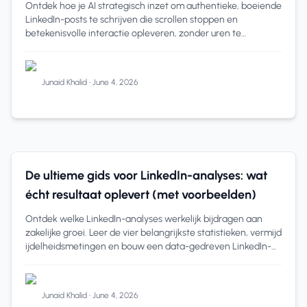
Ontdek hoe je AI strategisch inzet om authentieke, boeiende
LinkedIn-posts te schrijven die scrollen stoppen en
betekenisvolle interactie opleveren, zonder uren te
verliezen of generiek te klinken.
Junaid Khalid
•
June 4, 2026
B2B-bedrijven
8 min read
De ultieme gids voor LinkedIn-analyses: wat
écht resultaat oplevert (met voorbeelden)
Ontdek welke LinkedIn-analyses werkelijk bijdragen aan
zakelijke groei. Leer de vier belangrijkste statistieken, vermijd
ijdelheidsmetingen en bouw een data-gedreven LinkedIn-
strategie die echte klant
Junaid Khalid
•
June 4, 2026