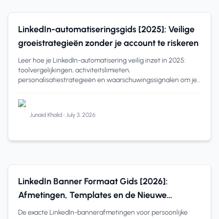
LinkedIn Tips
9 min read
LinkedIn-automatiseringsgids [2025]: Veilige
groeistrategieën zonder je account te riskeren
Leer hoe je LinkedIn-automatisering veilig inzet in 2025:
toolvergelijkingen, activiteitslimieten,
personalisatiestrategieën en waarschuwingssignalen om je
account te beschermen.
Junaid Khalid
•
July 3, 2026
LinkedIn Tips
7 min read
LinkedIn Banner Formaat Gids [2026]:
Afmetingen, Templates en de Nieuwe
Slideshow-functie
De exacte LinkedIn-bannerafmetingen voor persoonlijke