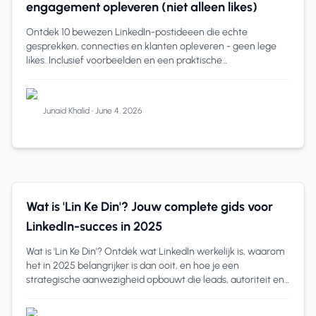
engagement opleveren (niet alleen likes)
Ontdek 10 bewezen LinkedIn-postideeen die echte
gesprekken, connecties en klanten opleveren - geen lege
likes. Inclusief voorbeelden en een praktische
uitvoeringsstrategie met LiGo.
Junaid Khalid
•
June 4, 2026
LinkedIn Analytics
8 min read
Wat is 'Lin Ke Din'? Jouw complete gids voor
LinkedIn-succes in 2025
Wat is 'Lin Ke Din'? Ontdek wat LinkedIn werkelijk is, waarom
het in 2025 belangrijker is dan ooit, en hoe je een
strategische aanwezigheid opbouwt die leads, autoriteit en
kansen oplevert.