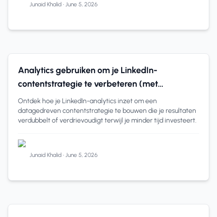
Junaid Khalid
•
June 5, 2026
LinkedIn
11 min read
Analytics gebruiken om je LinkedIn-
contentstrategie te verbeteren (met
voorbeelden)
Ontdek hoe je LinkedIn-analytics inzet om een
datagedreven contentstrategie te bouwen die je resultaten
verdubbelt of verdrievoudigt terwijl je minder tijd investeert.
Junaid Khalid
•
June 5, 2026
LinkedIn
9 min read