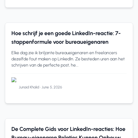
LinkedIn Engagement
12 min read
Hoe schrijf je een goede LinkedIn-reactie: 7-
stappenformule voor bureaueigenaren
Elke dag zie ik briljante bureaueigenaren en freelancers
dezelfde fout maken op LinkedIn. Ze besteden uren aan het
schrijven van de perfecte post, he...
Junaid Khalid
•
June 5, 2026
LinkedIn Engagement
12 min read
De Complete Gids voor LinkedIn-reacties: Hoe
Bureau-eigenaren Relaties Kunnen Opbouwen