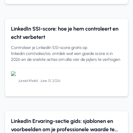
linkedin ssi score
12 min read
LinkedIn SSI-score: hoe je hem controleert en
echt verbetert
Controleer je LinkedIn SSI-score gratis op
linkedin.com/sales/ssi, ontdek wat een goede score is in
2026 en de snelste acties om alle vier de pijlers te verhogen.
Junaid Khalid
•
June 13, 2026
LinkedIn Tips
12 min read
LinkedIn Ervaring-sectie gids: sjablonen en
voorbeelden om je professionele waarde te