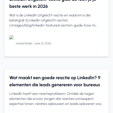
beste werk in 2026
Wat is de LinkedIn Uitgelicht-sectie en waarom is die
belangrijk ![Linkedin Uitgelicht-sectie]
(/images/blog/linkedin-featured-section-guide-how-to...
Junaid Khalid
•
June 13, 2026
LinkedIn Engagement
9 min read
Wat maakt een goede reactie op LinkedIn? 9
elementen die leads genereren voor bureaus
LinkedIn heeft een reactieprobleem. Ontdek de negen
elementen die ervoor zorgen dat reacties consequent
expertise tonen, relaties opbouwen en leads opleveren voor
bureaus en freelancers.