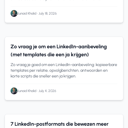
aanpassen.
Junaid Khalid
•
July 18, 2026
17 min read
Zo vraag je om een LinkedIn-aanbeveling
(met templates die een ja krijgen)
Zo vraag je goed om een LinkedIn-aanbeveling: kopieerbare
templates per relatie, opvolgberichten, antwoorden en
korte scripts die sneller een ja krijgen.
Junaid Khalid
•
July 4, 2026
Content Creation
15 min read
7 LinkedIn-postformats die bewezen meer