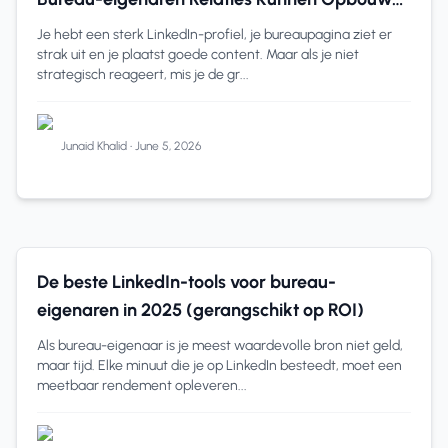
via Engagement (2025)
Je hebt een sterk LinkedIn-profiel, je bureaupagina ziet er
strak uit en je plaatst goede content. Maar als je niet
strategisch reageert, mis je de gr...
Junaid Khalid
•
June 5, 2026
LinkedIn
10 min read
De beste LinkedIn-tools voor bureau-
eigenaren in 2025 (gerangschikt op ROI)
Als bureau-eigenaar is je meest waardevolle bron niet geld,
maar tijd. Elke minuut die je op LinkedIn besteedt, moet een
meetbaar rendement opleveren...