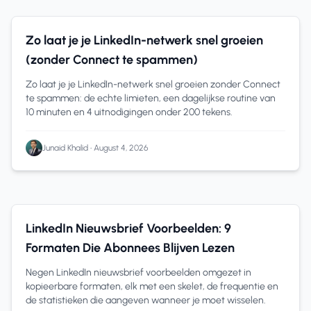
how to grow network on linkedin
13 min read
Zo laat je je LinkedIn-netwerk snel groeien
(zonder Connect te spammen)
Zo laat je je LinkedIn-netwerk snel groeien zonder Connect
te spammen: de echte limieten, een dagelijkse routine van
10 minuten en 4 uitnodigingen onder 200 tekens.
Junaid Khalid
•
August 4, 2026
linkedin newsletter example
16 min read
LinkedIn Nieuwsbrief Voorbeelden: 9
Formaten Die Abonnees Blijven Lezen
Negen LinkedIn nieuwsbrief voorbeelden omgezet in
kopieerbare formaten, elk met een skelet, de frequentie en
de statistieken die aangeven wanneer je moet wisselen.