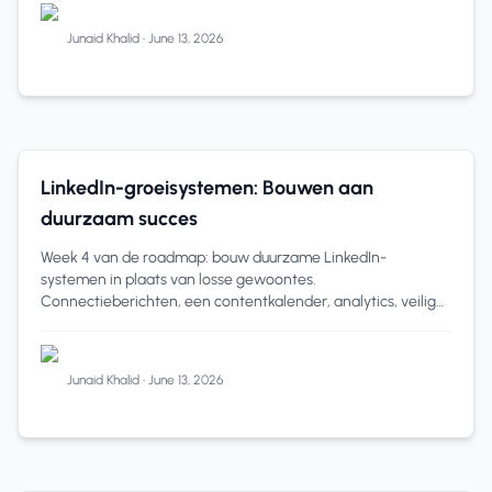
Junaid Khalid
•
June 13, 2026
LinkedIn Roadmap
6 min read
LinkedIn-groeisystemen: Bouwen aan
duurzaam succes
Week 4 van de roadmap: bouw duurzame LinkedIn-
systemen in plaats van losse gewoontes.
Connectieberichten, een contentkalender, analytics, veilige
automatisering en een wekelijks actieplan.
Junaid Khalid
•
June 13, 2026