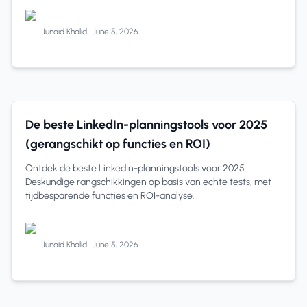
Junaid Khalid
•
June 5, 2026
LinkedIn
12 min read
De beste LinkedIn-planningstools voor 2025
(gerangschikt op functies en ROI)
Ontdek de beste LinkedIn-planningstools voor 2025.
Deskundige rangschikkingen op basis van echte tests, met
tijdbesparende functies en ROI-analyse.
Junaid Khalid
•
June 5, 2026