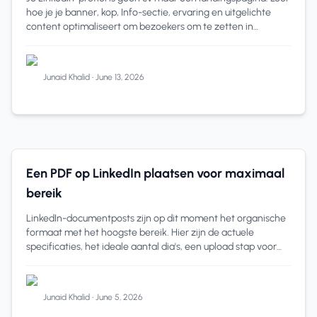
hoe je je banner, kop, Info-sectie, ervaring en uitgelichte
content optimaliseert om bezoekers om te zetten in
connecties en kansen.
Junaid Khalid
•
June 13, 2026
pdf op linkedin plaatsen
12 min read
Een PDF op LinkedIn plaatsen voor maximaal
bereik
LinkedIn-documentposts zijn op dit moment het organische
formaat met het hoogste bereik. Hier zijn de actuele
specificaties, het ideale aantal dia's, een upload stap voor
stap en de zetten voor titel
Junaid Khalid
•
June 5, 2026