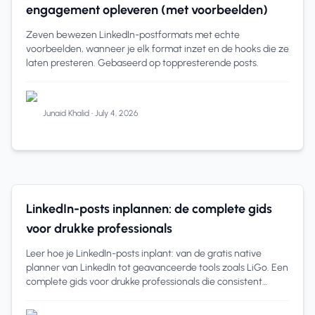
engagement opleveren (met voorbeelden)
Zeven bewezen LinkedIn-postformats met echte
voorbeelden, wanneer je elk format inzet en de hooks die ze
laten presteren. Gebaseerd op toppresterende posts.
Junaid Khalid
•
July 4, 2026
Contentcreatie
13 min read
LinkedIn-posts inplannen: de complete gids
voor drukke professionals
Leer hoe je LinkedIn-posts inplant: van de gratis native
planner van LinkedIn tot geavanceerde tools zoals LiGo. Een
complete gids voor drukke professionals die consistent
zichtbaar willen blijven.