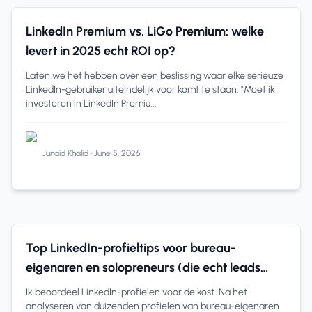
LinkedIn
6 min read
LinkedIn Premium vs. LiGo Premium: welke
levert in 2025 echt ROI op?
Laten we het hebben over een beslissing waar elke serieuze
LinkedIn-gebruiker uiteindelijk voor komt te staan: "Moet ik
investeren in LinkedIn Premiu...
Junaid Khalid
•
June 5, 2026
LinkedIn-profieltips
8 min read
Top LinkedIn-profieltips voor bureau-
eigenaren en solopreneurs (die echt leads
opleveren)
Ik beoordeel LinkedIn-profielen voor de kost. Na het
analyseren van duizenden profielen van bureau-eigenaren