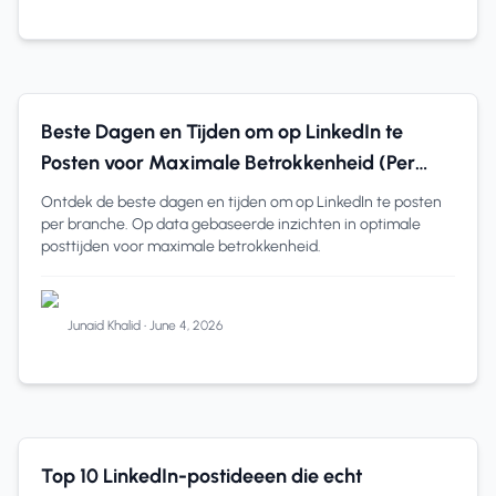
LinkedIn Analytics
9 min read
Beste Dagen en Tijden om op LinkedIn te
Posten voor Maximale Betrokkenheid (Per
Branche)
Ontdek de beste dagen en tijden om op LinkedIn te posten
per branche. Op data gebaseerde inzichten in optimale
posttijden voor maximale betrokkenheid.
Junaid Khalid
•
June 4, 2026
LinkedIn Tips
7 min read
Top 10 LinkedIn-postideeen die echt