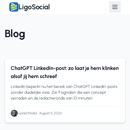
LigoSocial
Blog
chatgpt naar linkedin
16 min read
ChatGPT LinkedIn-post: zo laat je hem klinken
alsof jij hem schreef
LinkedIn beperkt nu het bereik van ChatGPT LinkedIn-posts
zonder duidelijke visie. Zie 9 signalen die een concept
verraden en de redactieronde van 10 minuten.
Junaid Khalid
•
August 5, 2026