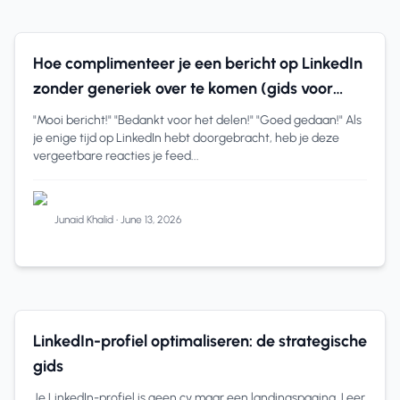
LinkedIn Betrokkenheid
9 min read
Hoe complimenteer je een bericht op LinkedIn
zonder generiek over te komen (gids voor
bureau-eigenaren)
"Mooi bericht!" "Bedankt voor het delen!" "Goed gedaan!" Als
je enige tijd op LinkedIn hebt doorgebracht, heb je deze
vergeetbare reacties je feed...
Junaid Khalid
•
June 13, 2026
LinkedIn Tips
6 min read
LinkedIn-profiel optimaliseren: de strategische
gids
Je LinkedIn-profiel is geen cv maar een landingspagina. Leer