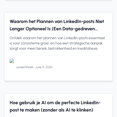
LinkedIn Analytics
6 min read
Waarom het Plannen van LinkedIn-posts Niet
Langer Optioneel Is (Een Data-gedreven
Perspectief)
Ontdek waarom het plannen van LinkedIn-posts essentieel
is voor consistente groei, en hoe een strategische aanpak
zorgt voor meer bereik, betrokkenheid en kwalitatieve
leads.
Junaid Khalid
•
June 4, 2026
LinkedIn Analyse
7 min read
Hoe gebruik je AI om de perfecte LinkedIn-
post te maken (zonder als AI te klinken)