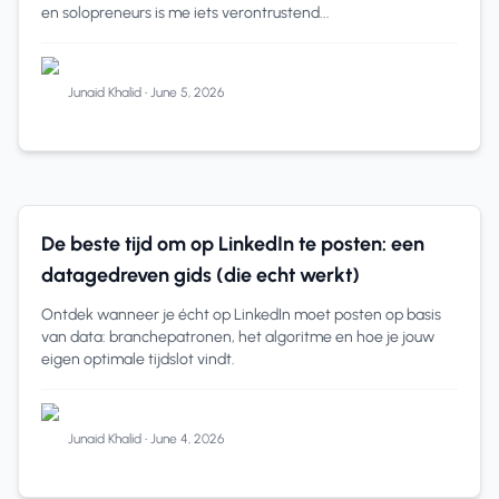
en solopreneurs is me iets verontrustend...
Junaid Khalid
•
June 5, 2026
Solopreneurs
7 min read
De beste tijd om op LinkedIn te posten: een
datagedreven gids (die echt werkt)
Ontdek wanneer je écht op LinkedIn moet posten op basis
van data: branchepatronen, het algoritme en hoe je jouw
eigen optimale tijdslot vindt.
Junaid Khalid
•
June 4, 2026