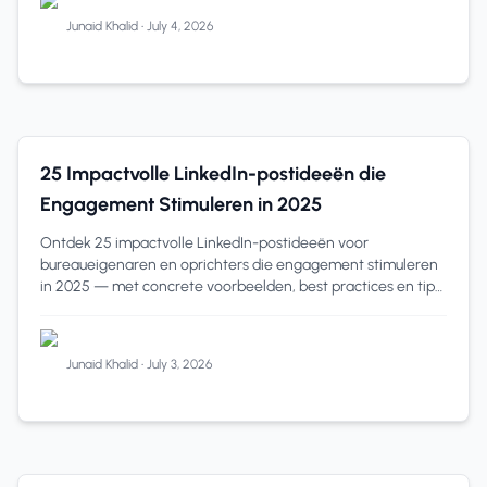
Junaid Khalid
•
July 4, 2026
Contentcreatie
21 min read
25 Impactvolle LinkedIn-postideeën die
Engagement Stimuleren in 2025
Ontdek 25 impactvolle LinkedIn-postideeën voor
bureaueigenaren en oprichters die engagement stimuleren
in 2025 — met concrete voorbeelden, best practices en tips
om tijd te besparen.
Junaid Khalid
•
July 3, 2026