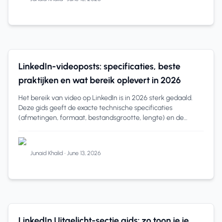
linkedin video
11 min read
LinkedIn-videoposts: specificaties, beste
praktijken en wat bereik oplevert in 2026
Het bereik van video op LinkedIn is in 2026 sterk gedaald.
Deze gids geeft de exacte technische specificaties
(afmetingen, formaat, bestandsgrootte, lengte) en de
praktijken die het bereik echt verbet
Junaid Khalid
•
June 13, 2026
LinkedIn Tips
10 min read
LinkedIn Uitgelicht-sectie gids: zo toon je je