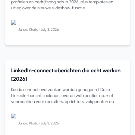
profielen en bedrijfspagina's in 2026, plus templates en
uitleg over de nieuwe slideshow-functie.
Junaid Khalid
•
July 3, 2026
LinkedIn Tips
11 min read
LinkedIn-connectieberichten die echt werken
[2026]
Koude connectieverzoeken worden genegeerd. Deze
LinkedIn-berichtsjablonen leveren wél reacties op, met
voorbeelden voor recruiters, oprichters, vakgenoten en
klanten.
Junaid Khalid
•
July 3, 2026