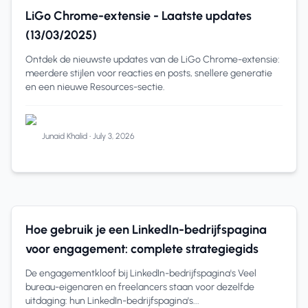
LiGo Chrome-extensie
1 min read
LiGo Chrome-extensie - Laatste updates
(13/03/2025)
Ontdek de nieuwste updates van de LiGo Chrome-extensie:
meerdere stijlen voor reacties en posts, snellere generatie
en een nieuwe Resources-sectie.
Junaid Khalid
•
July 3, 2026
LinkedIn Tips
9 min read
Hoe gebruik je een LinkedIn-bedrijfspagina
voor engagement: complete strategiegids
De engagementkloof bij LinkedIn-bedrijfspagina's Veel
bureau-eigenaren en freelancers staan voor dezelfde
uitdaging: hun LinkedIn-bedrijfspagina's...