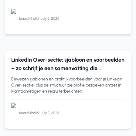
Junaid Khalid
•
July 3, 2026
LinkedIn Tips
12 min read
LinkedIn Over-sectie: sjabloon en voorbeelden
– zo schrijf je een samenvatting die
converteert
Bewezen sjablonen en praktijkvoorbeelden voor je LinkedIn
Over-sectie, plus de structuur die profielbezoeken omzet in
klantaanvragen en recruiterberichten.
Junaid Khalid
•
July 3, 2026