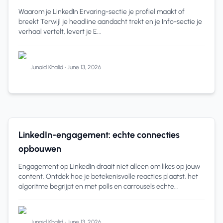
tonen
Waarom je LinkedIn Ervaring-sectie je profiel maakt of
breekt Terwijl je headline aandacht trekt en je Info-sectie je
verhaal vertelt, levert je E...
Junaid Khalid
•
June 13, 2026
LinkedIn Roadmap
7 min read
LinkedIn-engagement: echte connecties
opbouwen
Engagement op LinkedIn draait niet alleen om likes op jouw
content. Ontdek hoe je betekenisvolle reacties plaatst, het
algoritme begrijpt en met polls en carrousels echte
connecties opbouwt.
Junaid Khalid
•
June 13, 2026