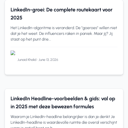
LinkedIn-routekaart
6 min read
LinkedIn-groei: De complete routekaart voor
2025
Het LinkedIn-algoritme is veranderd. De "goeroes" willen niet
dat je het weet. De influencers raken in paniek. Maar jij? Jij
staat op het punt drie...
Junaid Khalid
•
June 13, 2026
LinkedIn Tips
10 min read
LinkedIn Headline-voorbeelden & gids: val op
in 2025 met deze bewezen formules
Waarom je LinkedIn-headline belangrijker is dan je denkt Je
LinkedIn-headline is waardevolle ruimte die overal verschijnt