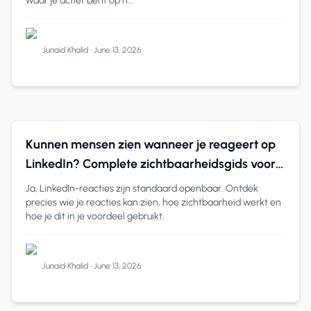
waar je actief bent op h...
Junaid Khalid
•
June 13, 2026
LinkedIn Engagement
11 min read
Kunnen mensen zien wanneer je reageert op
LinkedIn? Complete zichtbaarheidsgids voor
professionals
Ja, LinkedIn-reacties zijn standaard openbaar. Ontdek
precies wie je reacties kan zien, hoe zichtbaarheid werkt en
hoe je dit in je voordeel gebruikt.
Junaid Khalid
•
June 13, 2026