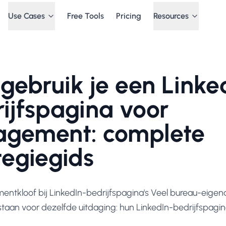
Use Cases
Free Tools
Pricing
Resources
gebruik je een Linke
ijfspagina voor
agement: complete
tegiegids
ntkloof bij LinkedIn-bedrijfspagina's Veel bureau-eigen
staan voor dezelfde uitdaging: hun LinkedIn-bedrijfspagina'