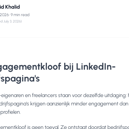
id Khalid
, 2026
•
9 min read
ed
July 3, 2026
)
agementkloof bij LinkedIn-
fspagina's
-eigenaren en freelancers staan voor dezelfde uitdaging:
drijfspagina's krijgen aanzienlijk minder engagement dan
profielen.
mentkloof is geen toeval. Ze ontstaat doordat bedrijfsp