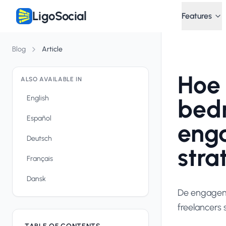
LigoSocial
Features
Blog
Article
Hoe 
ALSO AVAILABLE IN
English
bedr
Español
eng
Deutsch
stra
Français
Dansk
De engageme
freelancers 