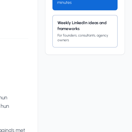
minutes
Weekly LinkedIn ideas and
frameworks
For founders, consultants, agency
owners
 hun
 hun
agina's met