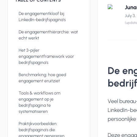
TABLE OF CONTENTS
Juna
De engagementkloof bij
July 3
LinkedIn-bedrijfspagina's
(updat
De engagementhiërarchie: wat
echt werkt
Het 3-pijler
engagementframework voor
bedrijfspagina's
De eng
Benchmarking: hoe goed
bedrij
engagement eruitziet
Tools & workflows om
engagement op je
Veel bureau
bedrijfspagina te
LinkedIn-be
systematiseren
persoonlijke 
Praktijkvoorbeelden:
bedrijfspagina's die
Deze engage
engagement genereren