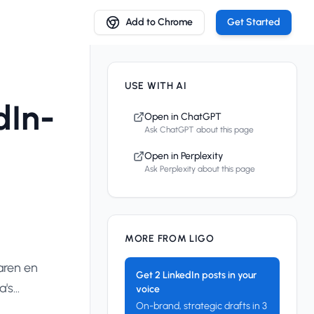
Add to Chrome
Get Started
USE WITH AI
dIn-
Open in ChatGPT
Ask ChatGPT about this page
Open in Perplexity
Ask Perplexity about this page
MORE FROM LIGO
aren en
Get 2 LinkedIn posts in your
s...
voice
On-brand, strategic drafts in 3